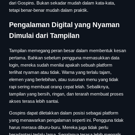
dari Gospins. Bukan sekadar mudah dalam kata-kata,
tetapi benar-benar mudah dalam praktik.
Pengalaman Digital yang Nyaman
Dimulai dari Tampilan
Tampilan memegang peran besar dalam membentuk kesan
pertama. Bahkan sebelum pengguna memasukkan data
login, mereka sudah menilai apakah sebuah platform
terlihat nyaman atau tidak. Warna yang terlalu tajam,
elemen yang berlebihan, atau susunan menu yang tidak
rapi sering membuat orang cepat lelah. Sebaliknya,
tampilan yang bersih, ringan, dan terarah membuat proses
akses terasa lebih santai.
Gospins dapat diletakkan dalam posisi sebagai platform
yang menawarkan pengalaman seperti ini. Pengguna tidak
harus merasa diburu-buru. Mereka juga tidak perlu
beradaptasi terlalu lama. Segalanya terasa lebih mengalir