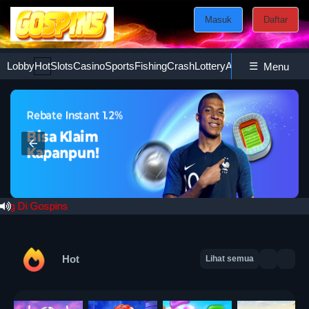
Masuk
Daftar
Lobby
Hot
Slots
Casino
Sports
Fishing
Crash
Lottery
Ayam
☰
Poker
Esport
Menu
 Di Gospins
Hot
Lihat semua