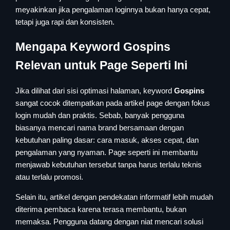
meyakinkan jika pengalaman loginnya bukan hanya cepat,
tetapi juga rapi dan konsisten.
Mengapa Keyword Gospins
Relevan untuk Page Seperti Ini
Jika dilihat dari sisi optimasi halaman, keyword
Gospins
sangat cocok ditempatkan pada artikel page dengan fokus
login mudah dan praktis. Sebab, banyak pengguna
biasanya mencari nama brand bersamaan dengan
kebutuhan paling dasar: cara masuk, akses cepat, dan
pengalaman yang nyaman. Page seperti ini membantu
menjawab kebutuhan tersebut tanpa harus terlalu teknis
atau terlalu promosi.
Selain itu, artikel dengan pendekatan informatif lebih mudah
diterima pembaca karena terasa membantu, bukan
memaksa. Pengguna datang dengan niat mencari solusi