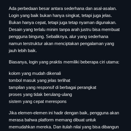
Ada perbedaan besar antara sederhana dan asal-asalan.
Login yang baik bukan hanya singkat, tetapi juga jelas.
Bukan hanya cepat, tetapi juga tetap nyaman digunakan.
Desain yang terlalu minim tanpa arah justru bisa membuat
pengguna bingung. Sebaliknya, alur yang sederhana
namun terstruktur akan menciptakan pengalaman yang
jauh lebih baik.
Biasanya, login yang praktis memiliki beberapa ciri utama:
kolom yang mudah dikenali
tombol masuk yang jelas terlihat
tampilan yang responsif di berbagai perangkat
proses yang tidak berulang-ulang
sistem yang cepat merespons
Jika elemen-elemen ini hadir dengan baik, pengguna akan
merasa bahwa platform memang dibuat untuk
memudahkan mereka. Dan itulah nilai yang bisa dibangun