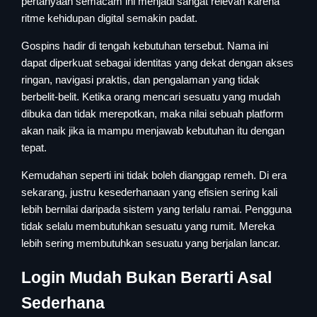
pertanyaan semacam ini menjadi sangat relevan karena
ritme kehidupan digital semakin padat.
Gospins
hadir di tengah kebutuhan tersebut. Nama ini
dapat diperkuat sebagai identitas yang dekat dengan akses
ringan, navigasi praktis, dan pengalaman yang tidak
berbelit-belit. Ketika orang mencari sesuatu yang mudah
dibuka dan tidak merepotkan, maka nilai sebuah platform
akan naik jika ia mampu menjawab kebutuhan itu dengan
tepat.
Kemudahan seperti ini tidak boleh dianggap remeh. Di era
sekarang, justru kesederhanaan yang efisien sering kali
lebih bernilai daripada sistem yang terlalu ramai. Pengguna
tidak selalu membutuhkan sesuatu yang rumit. Mereka
lebih sering membutuhkan sesuatu yang berjalan lancar.
Login Mudah Bukan Berarti Asal
Sederhana