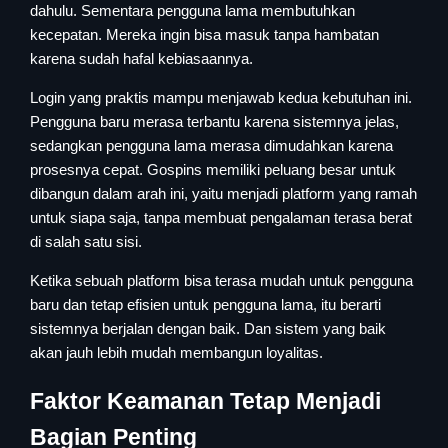
dahulu. Sementara pengguna lama membutuhkan
kecepatan. Mereka ingin bisa masuk tanpa hambatan
karena sudah hafal kebiasaannya.
Login yang praktis mampu menjawab kedua kebutuhan ini.
Pengguna baru merasa terbantu karena sistemnya jelas,
sedangkan pengguna lama merasa dimudahkan karena
prosesnya cepat. Gospins memiliki peluang besar untuk
dibangun dalam arah ini, yaitu menjadi platform yang ramah
untuk siapa saja, tanpa membuat pengalaman terasa berat
di salah satu sisi.
Ketika sebuah platform bisa terasa mudah untuk pengguna
baru dan tetap efisien untuk pengguna lama, itu berarti
sistemnya berjalan dengan baik. Dan sistem yang baik
akan jauh lebih mudah membangun loyalitas.
Faktor Keamanan Tetap Menjadi
Bagian Penting