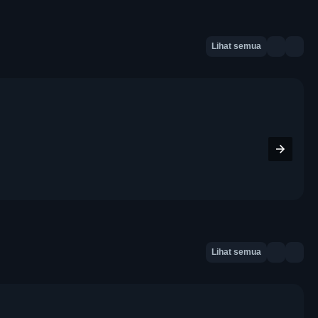
Lihat semua
Lihat semua