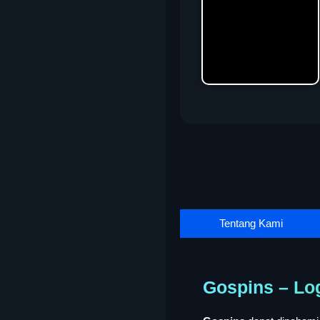
Tentang Kami
Gospins – Lo