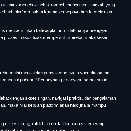
ktu untuk menebak-nebak tombol, mengulangi langkah yang
 sebuah platform bukan karena konsepnya buruk, melainkan
ktis mencerminkan bahwa platform tidak hanya mengejar
rasa proses masuk tidak mempersulit mereka, maka kesan
ereka mulai menilai dari pengalaman nyata yang dirasakan.
a mudah dipahami? Pertanyaan-pertanyaan semacam ini
 dekat dengan akses ringan, navigasi praktis, dan pengalaman
kan, maka nilai sebuah platform akan naik jika ia mampu
efisien sering kali lebih bernilai daripada sistem yang
membutuhkan sesuatu yang berjalan lancar.