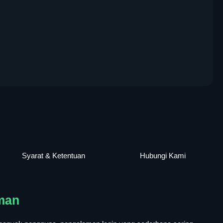
Syarat & Ketentuan
Hubungi Kami
man