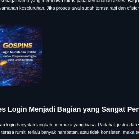
 sebagai nama yang membawa fokus pada kemudahan akses. Bagi b
yamanan keseluruhan. Jika proses awal sudah terasa rapi dan efisi
s Login Menjadi Bagian yang Sangat Pen
 login hanyalah langkah pembuka yang biasa. Padahal, justru dari 
i terasa rumit, terlalu banyak hambatan, atau tidak konsisten, maka