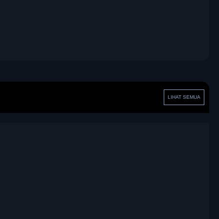
LIHAT SEMUA
n...