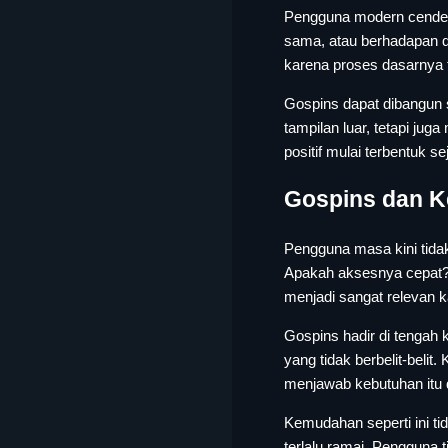
Pengguna modern cender
sama, atau berhadapan d
karena proses dasarnya 
Gospins dapat dibangun 
tampilan luar, tetapi j
positif mulai terbentuk se
Gospins dan K
Pengguna masa kini tidak
Apakah aksesnya cepat?
menjadi sangat relevan k
Gospins
hadir di tengah 
yang tidak berbelit-beli
menjawab kebutuhan itu 
Kemudahan seperti ini tid
terlalu ramai. Pengguna 