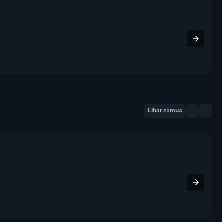
Lihat semua