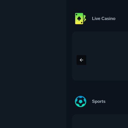
Live Casino
Sports